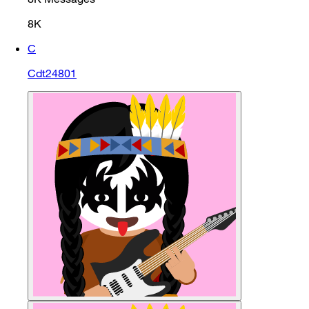
8K
C
Cdt24801