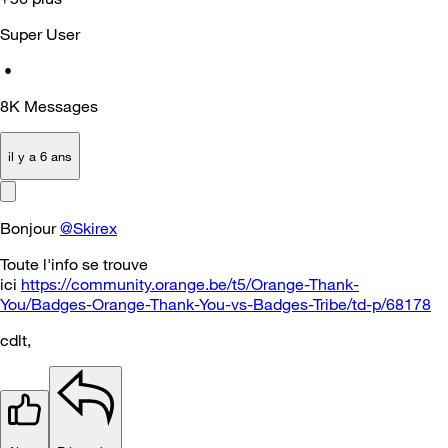
Super User
•
8K
Messages
il y a 6 ans
Bonjour
@Skirex
Toute l'info se trouve
ici
https://community.orange.be/t5/Orange-Thank-
You/Badges-Orange-Thank-You-vs-Badges-Tribe/td-p/68178
cdlt,