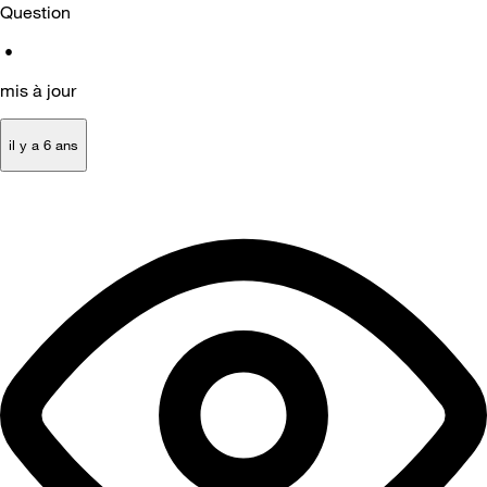
Question
•
mis à jour
il y a 6 ans