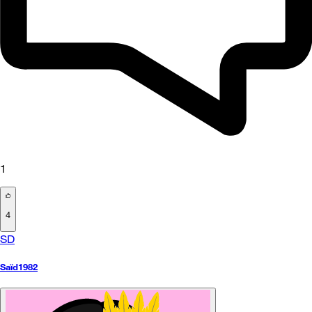
1
4
SD
Saïd1982