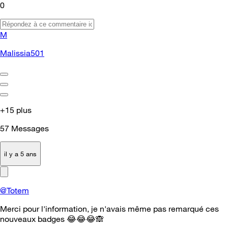
0
M
Malissia501
+15 plus
57
Messages
il y a 5 ans
@Totem
Merci pour l'information, je n'avais même pas remarqué ces
nouveaux badges
😂
😂
😂
🙈