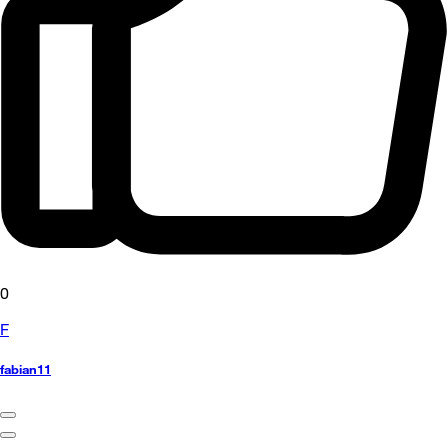
0
F
fabian11