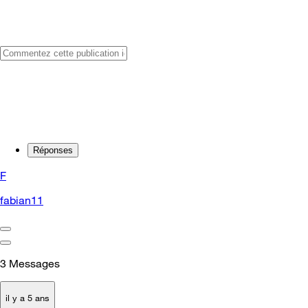
Réponses
F
fabian11
3
Messages
il y a 5 ans