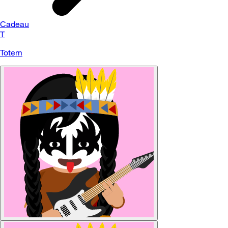
Cadeau
T
Totem