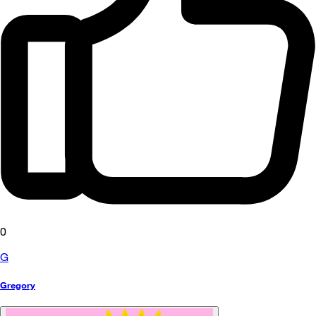
0
G
Gregory