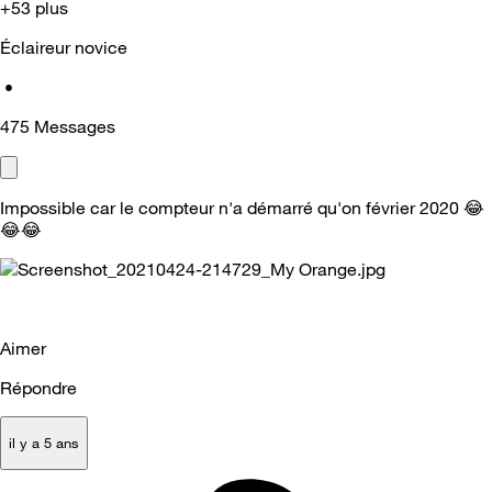
+53 plus
Éclaireur novice
•
475
Messages
Impossible car le compteur n'a démarré qu'on février 2020
😂
😂
😂
Aimer
Répondre
il y a 5 ans