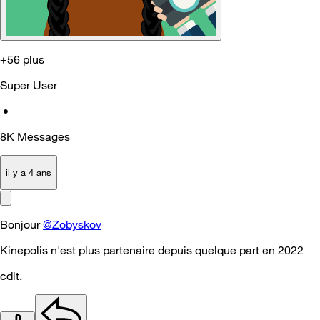
+56 plus
Super User
•
8K
Messages
il y a 4 ans
Bonjour
@Zobyskov
Kinepolis n'est plus partenaire depuis quelque part en 2022
cdlt,