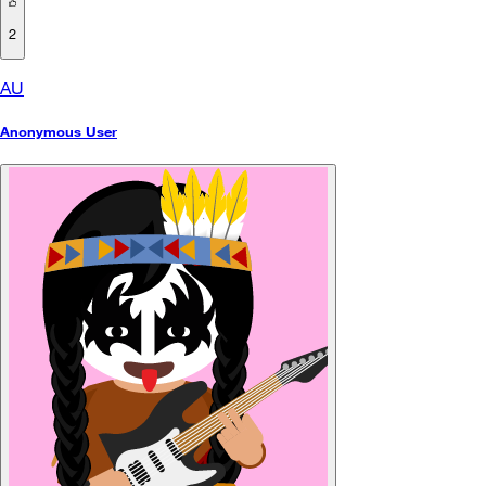
2
AU
Anonymous User