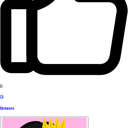
0
G
Gregory