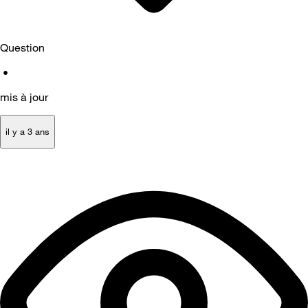
Question
•
mis à jour
il y a 3 ans