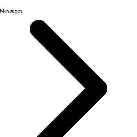
Messages
Selected
Messages