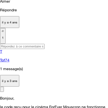
Aimer
Répondre
il y a 4 ans
1
T
Tof74
1
message(s)
il y a 3 ans
Bonjour,
le code reçu pour le cinéma ForEver Mouscron ne fonctionne