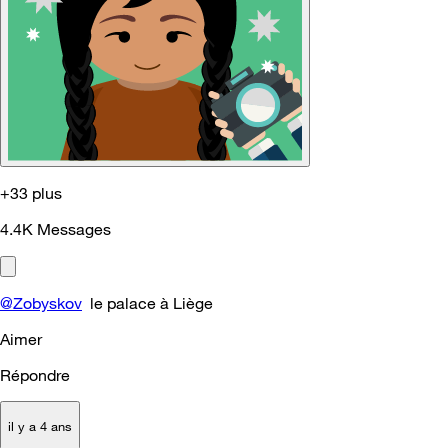
+33 plus
4.4K
Messages
@Zobyskov
le palace à Liège
Aimer
Répondre
il y a 4 ans