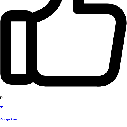
0
Z
Zobyskov