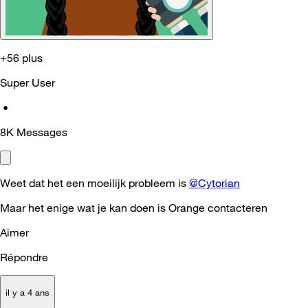
+56 plus
Super User
•
8K
Messages
Weet dat het een moeilijk probleem is
@Cytorian
Maar het enige wat je kan doen is Orange contacteren
Aimer
Répondre
il y a 4 ans