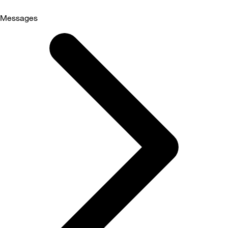
Messages
Selected
Messages