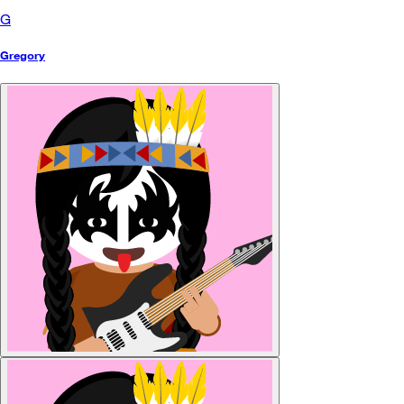
G
Gregory