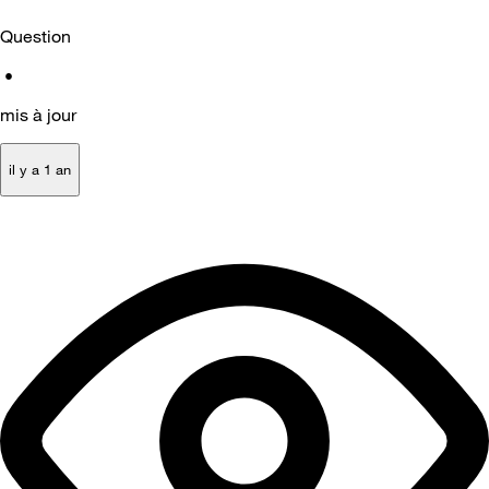
Question
•
mis à jour
il y a 1 an