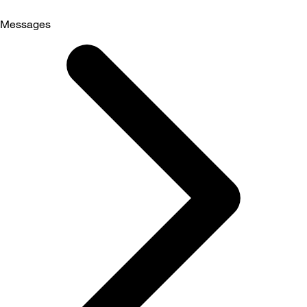
Messages
Selected
Messages