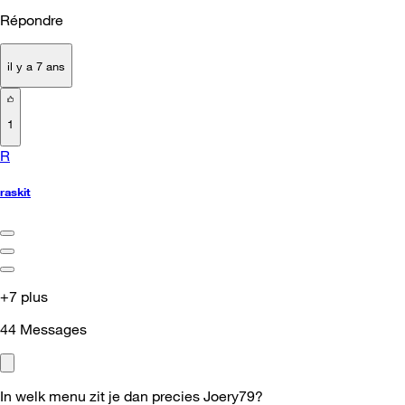
Répondre
il y a 7 ans
1
R
raskit
+7 plus
44
Messages
In welk menu zit je dan precies Joery79?