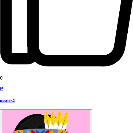
0
P
patrick2