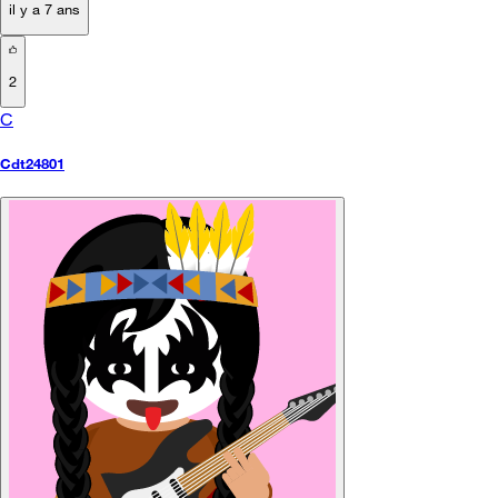
il y a 7 ans
2
C
Cdt24801