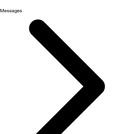
Messages
Selected
Messages