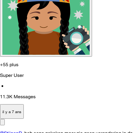
+55 plus
Super User
•
11.3K
Messages
il y a 7 ans
@StijnenD
heb eens gekeken maar zie geen verandering in de