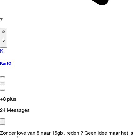
7
5
K
KurtC
+8 plus
24
Messages
Zonder love van 8 naar 15gb , reden ? Geen idee maar het is