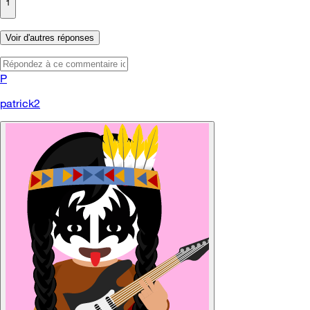
1
Voir d'autres réponses
P
patrick2