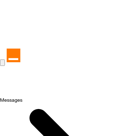
Messages
Selected
Messages