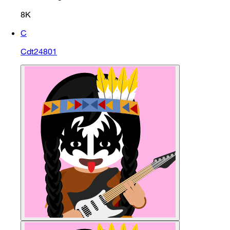
8K
C
Cdt24801