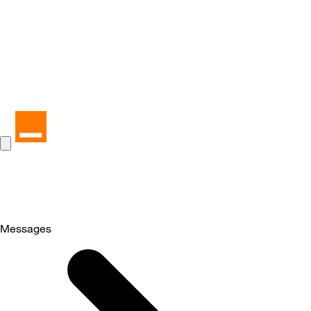
Messages
Selected
Messages