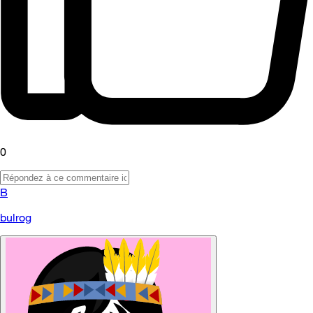
0
B
bulrog