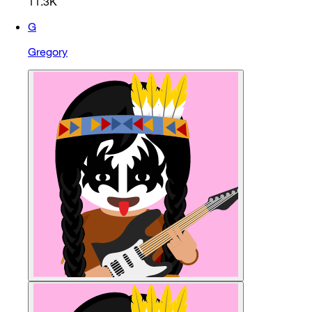
11.3K
G
Gregory