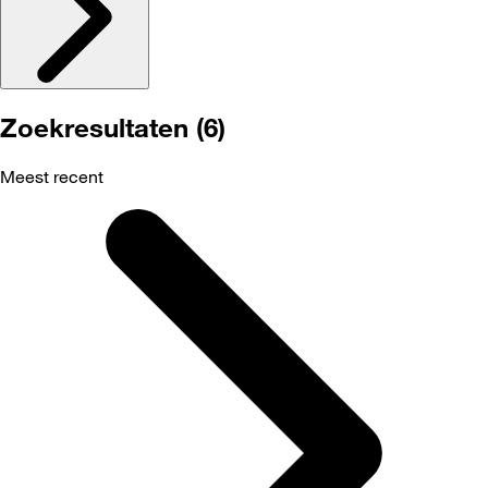
Zoekresultaten (6)
Meest recent
Selected
Meest
recent