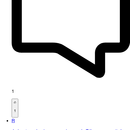
1
1
R