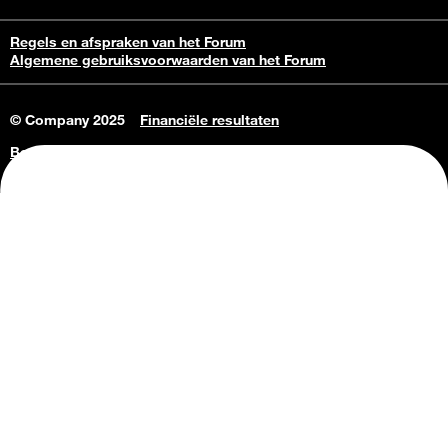
Regels en afspraken van het Forum
Algemene gebruiksvoorwaarden van het Forum
© Company 2025
Financiële resultaten
Bedrijfsgegevens
Vacatures
Privacy Policy
Consumenteninlichtingen