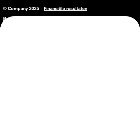
© Company 2025
Financiële resultaten
Bedrijfsgegevens
Vacatures
Privacy Policy
Consumenteninlichtingen