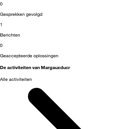
0
Gesprekken gevolgd
1
Berichten
0
Geaccepteerde oplossingen
De activiteiten van Margauxducr
Alle activiteiten
Selected
Alle
activiteiten