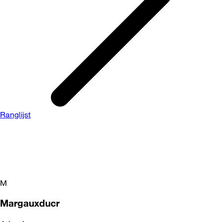
Ranglijst
M
Margauxducr