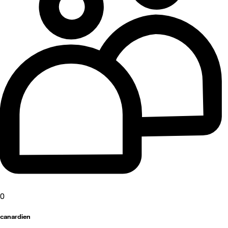
0
canardien