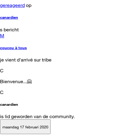
gereageerd
op
canardien
s bericht
M
coucou à tous
je vient d'arrivé sur tribe
C
Bienvenue...🤗
C
canardien
is lid geworden van de community.
maandag 17 februari 2020