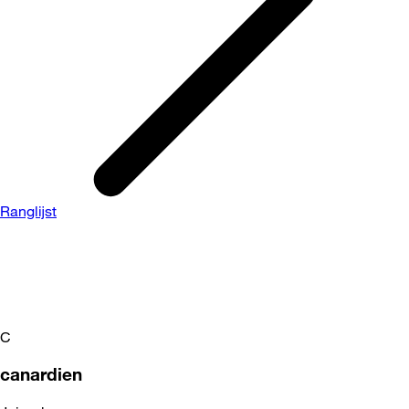
Ranglijst
C
canardien