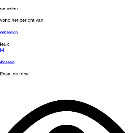
canardien
vond het bericht van
canardien
leuk
M
J'essaie
Essai de tribe