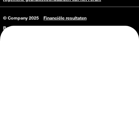
© Company 2025
Financiële resultaten
Bedrijfsgegevens
Vacatures
Privacy Policy
Consumenteninlichtingen