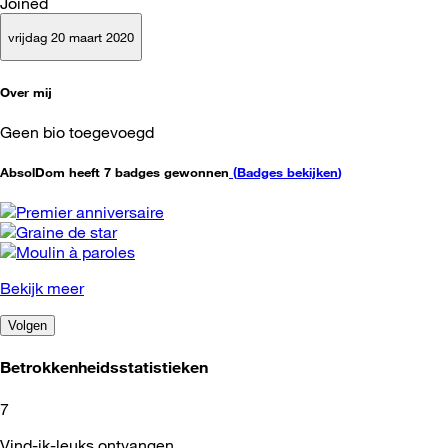
Joined
vrijdag 20 maart 2020
Over mij
Geen bio toegevoegd
AbsolDom heeft 7 badges gewonnen
(
Badges bekijken
)
Bekijk meer
Volgen
Betrokkenheidsstatistieken
7
Vind-ik-leuks ontvangen