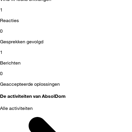
1
Reacties
0
Gesprekken gevolgd
1
Berichten
0
Geaccepteerde oplossingen
De activiteiten van AbsolDom
Alle activiteiten
Selected
Alle
activiteiten