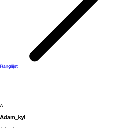
Ranglijst
A
Adam_kyl