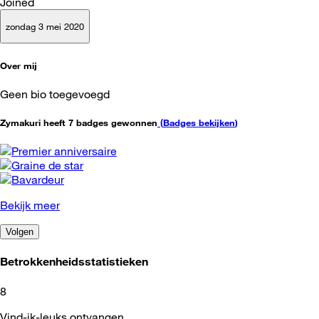
Joined
zondag 3 mei 2020
Over mij
Geen bio toegevoegd
Zymakuri heeft 7 badges gewonnen
(
Badges bekijken
)
Bekijk meer
Volgen
Betrokkenheidsstatistieken
8
Vind-ik-leuks ontvangen