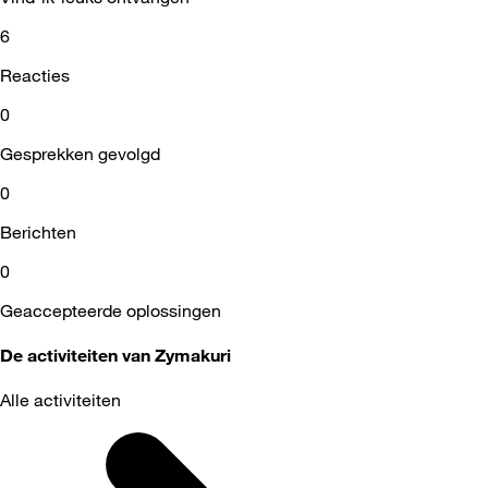
6
Reacties
0
Gesprekken gevolgd
0
Berichten
0
Geaccepteerde oplossingen
De activiteiten van Zymakuri
Alle activiteiten
Selected
Alle
activiteiten