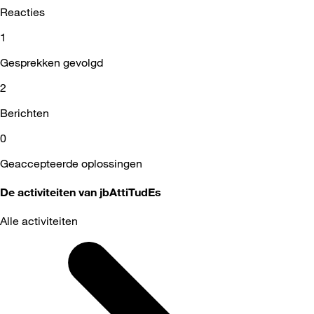
Reacties
1
Gesprekken gevolgd
2
Berichten
0
Geaccepteerde oplossingen
De activiteiten van jbAttiTudEs
Alle activiteiten
Selected
Alle
activiteiten