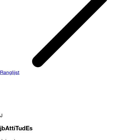
Ranglijst
J
jbAttiTudEs