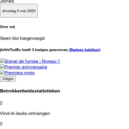
Joined
dinsdag 5 mei 2020
Over mij
Geen bio toegevoegd
jbAttiTudEs heeft 3 badges gewonnen
(
Badges bekijken
)
Volgen
Betrokkenheidsstatistieken
2
Vind-ik-leuks ontvangen
2