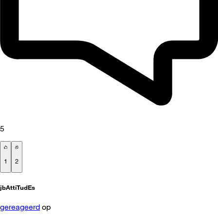
5
1
2
jbAttiTudEs
gereageerd
op