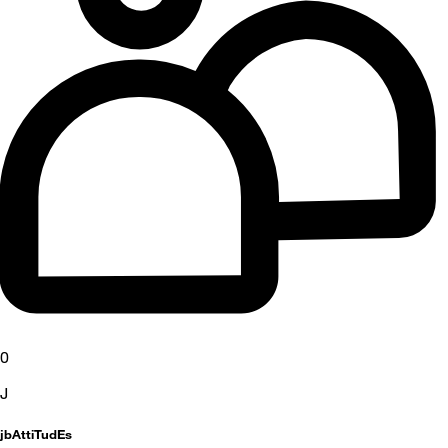
0
J
jbAttiTudEs