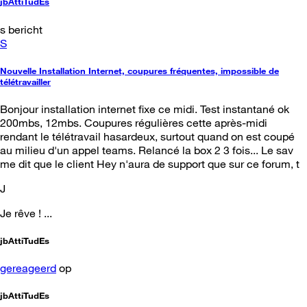
jbAttiTudEs
s bericht
S
Nouvelle Installation Internet, coupures fréquentes, impossible de
télétravailler
Bonjour installation internet fixe ce midi. Test instantané ok
200mbs, 12mbs. Coupures régulières cette après-midi
rendant le télétravail hasardeux, surtout quand on est coupé
au milieu d'un appel teams. Relancé la box 2 3 fois... Le sav
me dit que le client Hey n'aura de support que sur ce forum, t
J
Je rêve ! ...
jbAttiTudEs
gereageerd
op
jbAttiTudEs