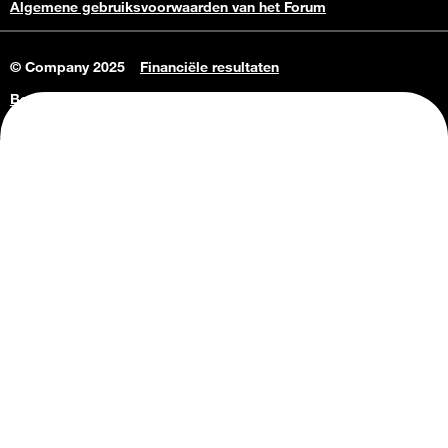
Algemene gebruiksvoorwaarden van het Forum
© Company 2025
Financiële resultaten
Bedrijfsgegevens
Vacatures
Privacy Policy
Consumenteninlichtingen