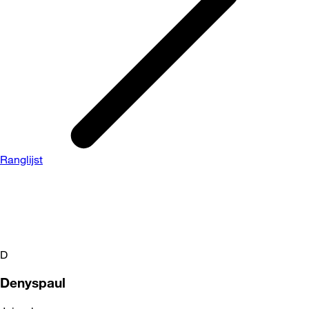
Ranglijst
D
Denyspaul