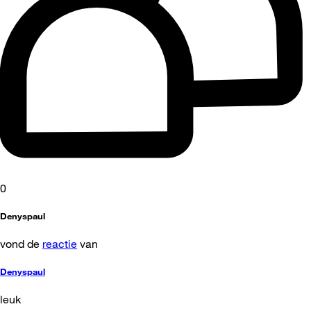
0
Denyspaul
vond de
reactie
van
Denyspaul
leuk