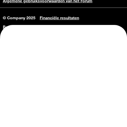
Algemene gebruiksvoorwaarden van het Forum
© Company 2025
Financiële resultaten
Bedrijfsgegevens
Vacatures
Privacy Policy
Consumenteninlichtingen