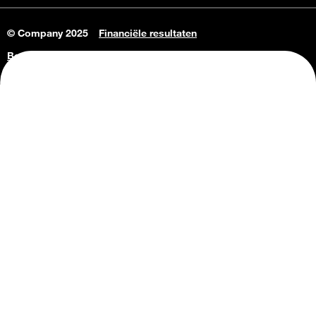
© Company 2025
Financiële resultaten
Bedrijfsgegevens
Vacatures
Privacy Policy
Consumenteninlichtingen