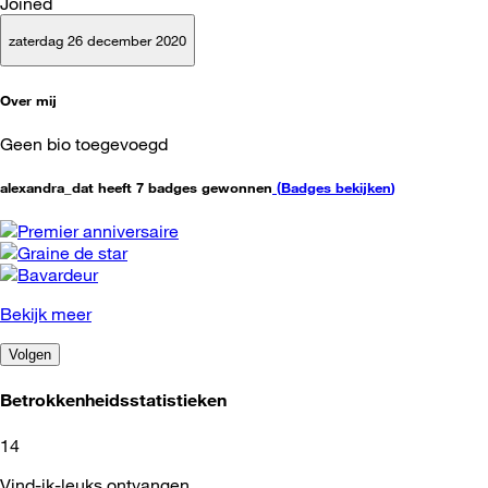
Joined
zaterdag 26 december 2020
Over mij
Geen bio toegevoegd
alexandra_dat heeft 7 badges gewonnen
(
Badges bekijken
)
Bekijk meer
Volgen
Betrokkenheidsstatistieken
14
Vind-ik-leuks ontvangen