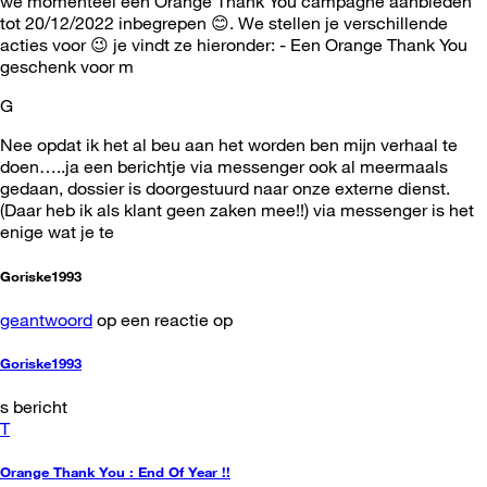
we momenteel een Orange Thank You campagne aanbieden
tot 20/12/2022 inbegrepen 😊. We stellen je verschillende
acties voor 😉 je vindt ze hieronder: - Een Orange Thank You
geschenk voor m
G
Nee opdat ik het al beu aan het worden ben mijn verhaal te
doen…..ja een berichtje via messenger ook al meermaals
gedaan, dossier is doorgestuurd naar onze externe dienst.
(Daar heb ik als klant geen zaken mee!!) via messenger is het
enige wat je te
Goriske1993
geantwoord
op een reactie op
Goriske1993
s bericht
T
Orange Thank You : End Of Year !!