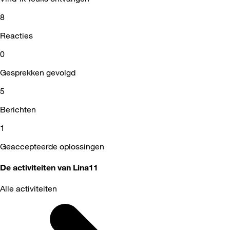
8
Reacties
0
Gesprekken gevolgd
5
Berichten
1
Geaccepteerde oplossingen
De activiteiten van Lina11
Alle activiteiten
Selected
Alle
activiteiten