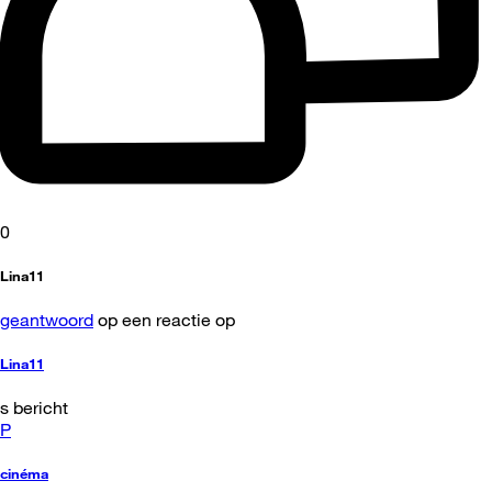
0
Lina11
geantwoord
op een reactie op
Lina11
s bericht
P
cinéma