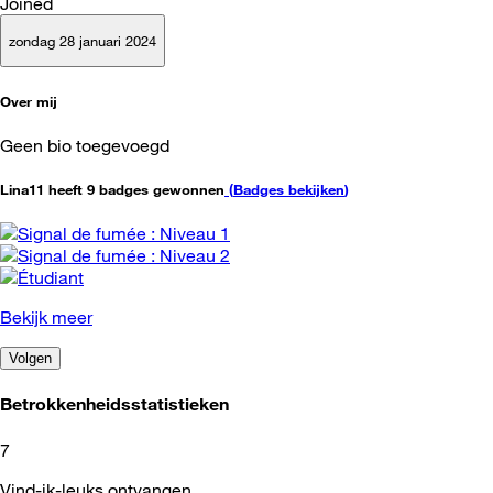
Joined
zondag 28 januari 2024
Over mij
Geen bio toegevoegd
Lina11 heeft 9 badges gewonnen
(
Badges bekijken
)
Bekijk meer
Volgen
Betrokkenheidsstatistieken
7
Vind-ik-leuks ontvangen