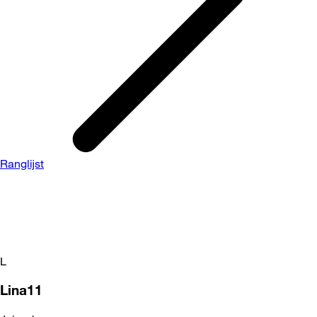
Ranglijst
L
Lina11