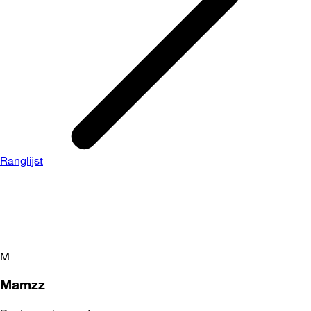
Ranglijst
M
Mamzz