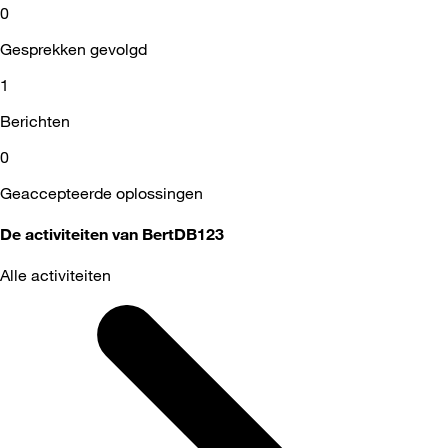
0
Gesprekken gevolgd
1
Berichten
0
Geaccepteerde oplossingen
De activiteiten van BertDB123
Alle activiteiten
Selected
Alle
activiteiten