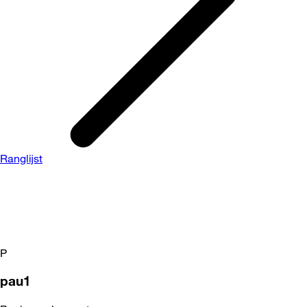
Ranglijst
P
pau1