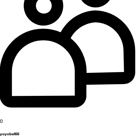
0
yoyobel66