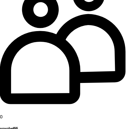
0
yoyobel66