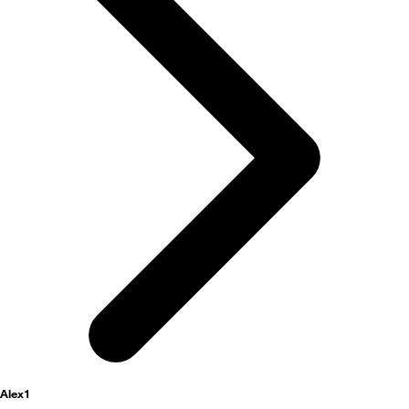
activités
Alex1