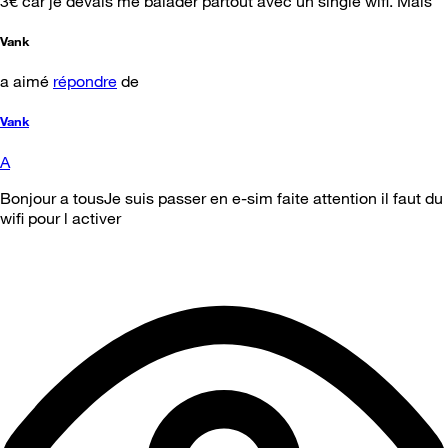
3€ car je devais me balader partout avec un single wifi. Mais
Vank
a aimé
répondre
de
Vank
A
Bonjour a tousJe suis passer en e-sim faite attention il faut du
wifi pour l activer