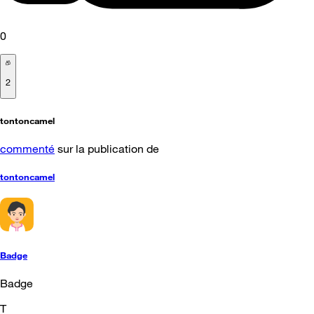
0
2
tontoncamel
commenté
sur la publication de
tontoncamel
Badge
Badge
T