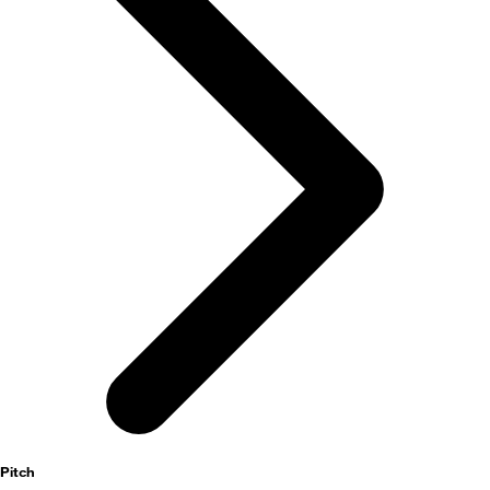
activités
Pitch