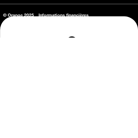
© Orange 2025
Informations financières
Connaissance de l'entreprise
Offres d'emploi
Vie privée
Informations Consommateurs