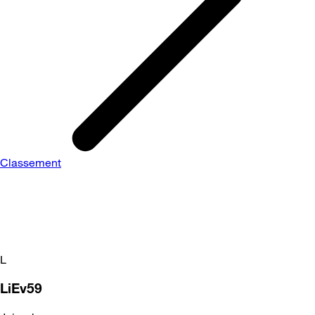
Classement
L
LiEv59