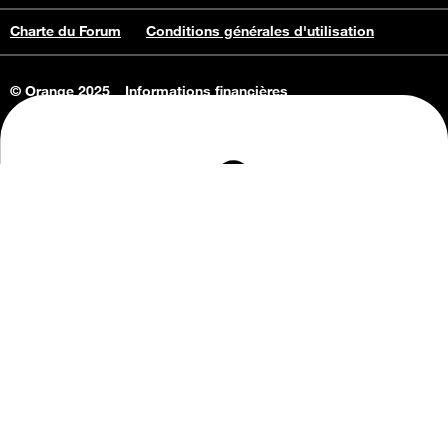
Charte du Forum
Conditions générales d'utilisation
© Orange 2025
Informations financières
Connaissance de l'entreprise
Offres d'emploi
Vie privée
Informations Consommateurs