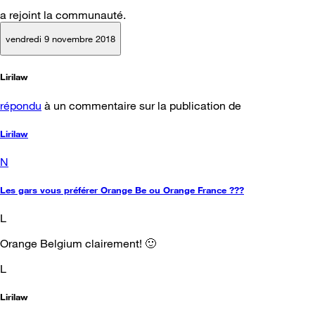
a rejoint la communauté.
vendredi 9 novembre 2018
Lirilaw
répondu
à un commentaire sur la publication de
Lirilaw
N
Les gars vous préférer Orange Be ou Orange France ???
L
Orange Belgium clairement! 🙂
L
Lirilaw