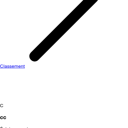
Classement
C
cc