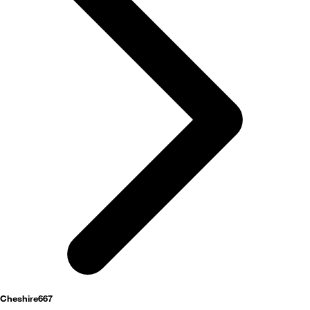
activités
Cheshire667