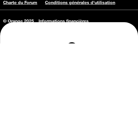
Charte du Forum
Conditions générales d'utilisation
© Orange 2025
Informations financières
Connaissance de l'entreprise
Offres d'emploi
Vie privée
Informations Consommateurs