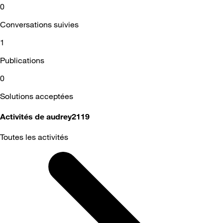
0
Conversations suivies
1
Publications
0
Solutions acceptées
Activités de audrey2119
Toutes les activités
Selected
Toutes
les
activités