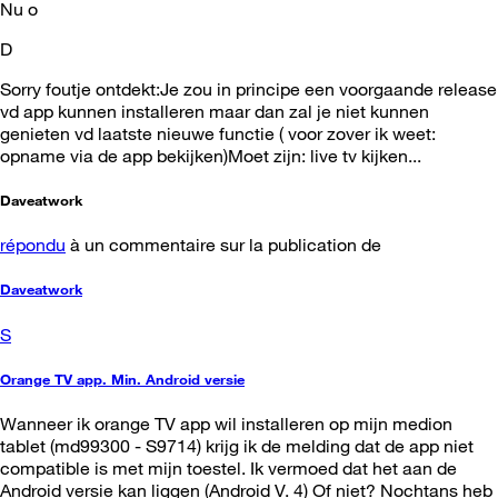
Nu o
D
Sorry foutje ontdekt:Je zou in principe een voorgaande release
vd app kunnen installeren maar dan zal je niet kunnen
genieten vd laatste nieuwe functie ( voor zover ik weet:
opname via de app bekijken)Moet zijn: live tv kijken...
Daveatwork
répondu
à un commentaire sur la publication de
Daveatwork
S
Orange TV app. Min. Android versie
Wanneer ik orange TV app wil installeren op mijn medion
tablet (md99300 - S9714) krijg ik de melding dat de app niet
compatible is met mijn toestel. Ik vermoed dat het aan de
Android versie kan liggen (Android V. 4) Of niet? Nochtans heb