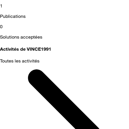
1
Publications
0
Solutions acceptées
Activités de VINCE1991
Toutes les activités
Selected
Toutes
les
activités