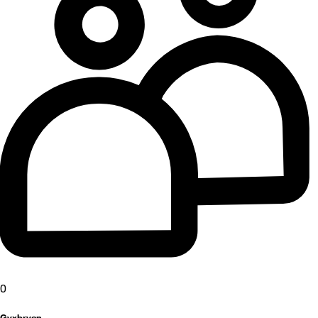
0
Gyxbryan