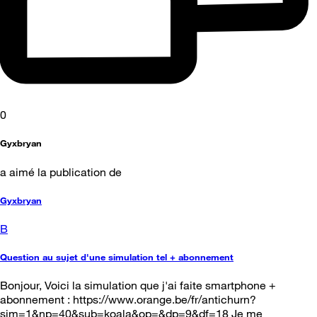
0
Gyxbryan
a aimé la publication de
Gyxbryan
B
Question au sujet d'une simulation tel + abonnement
Bonjour, Voici la simulation que j'ai faite smartphone +
abonnement : https://www.orange.be/fr/antichurn?
sim=1&np=40&sub=koala&op=&dp=9&df=18 Je me