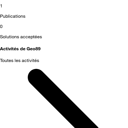
1
Publications
0
Solutions acceptées
Activités de Geo89
Toutes les activités
Selected
Toutes
les
activités