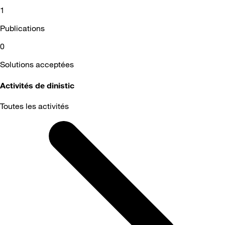
1
Publications
0
Solutions acceptées
Activités de dinistic
Toutes les activités
Selected
Toutes
les
activités