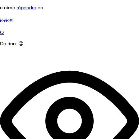
a aimé
répondre
de
joyjott
Q
De rien. 😉