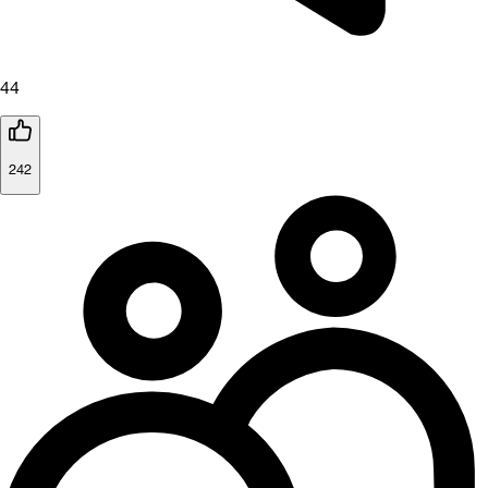
44
242