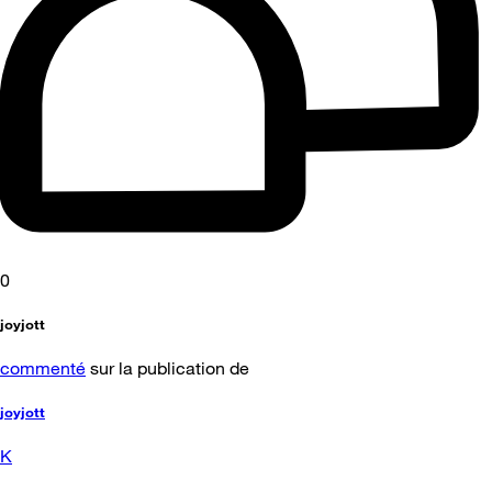
0
joyjott
commenté
sur la publication de
joyjott
K