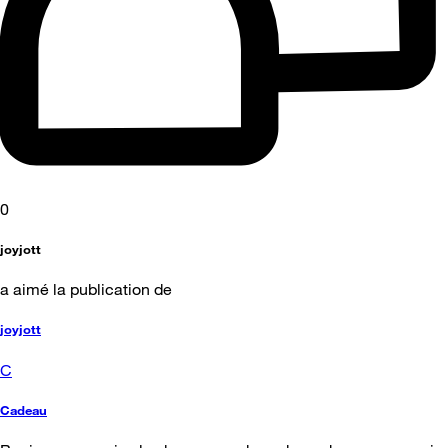
0
joyjott
a aimé la publication de
joyjott
C
Cadeau