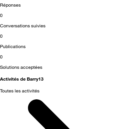
Réponses
0
Conversations suivies
0
Publications
0
Solutions acceptées
Activités de Barry13
Toutes les activités
Selected
Toutes
les
activités