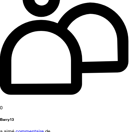
0
Barry13
a aimé
commentaire
de