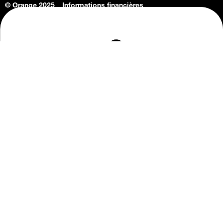
© Orange 2025
Informations financières
Connaissance de l'entreprise
Offres d'emploi
Vie privée
Informations Consommateurs