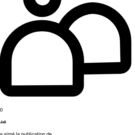
0
Jali
a aimé la publication de