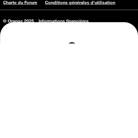
Charte du Forum
Conditions générales d'utilisation
© Orange 2025
Informations financières
Connaissance de l'entreprise
Offres d'emploi
Vie privée
Informations Consommateurs