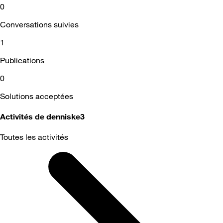
0
Conversations suivies
1
Publications
0
Solutions acceptées
Activités de denniske3
Toutes les activités
Selected
Toutes
les
activités