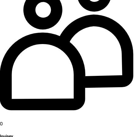
0
louisey