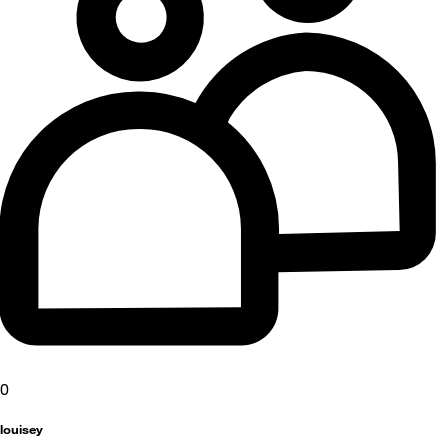
0
louisey