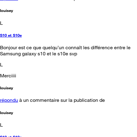
louisey
L
S10 et S10e
Bonjour est ce que quelqu’un connaît les différence entre le
Samsung galaxy s10 et le s10e svp
L
Merciiii
louisey
répondu
à un commentaire sur la publication de
louisey
L
S10 et S10e