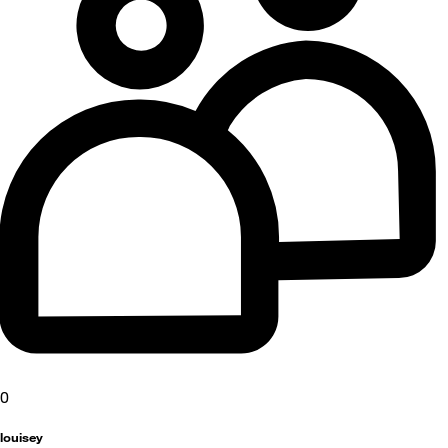
0
louisey